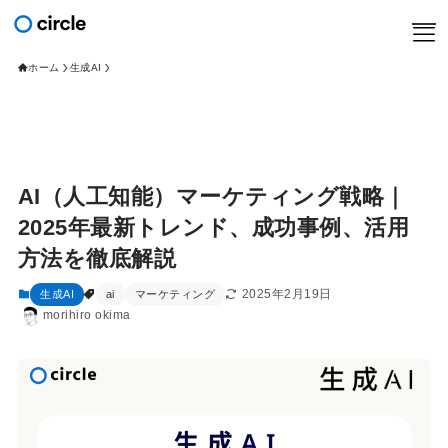
ホーム
生成AI
Home
サービス
ナレッジ
お問い合わせ／資料請求
AI（人工知能）マーケティング戦略｜
circleについて
2025年最新トレンド、成功事例、活用
方法を徹底解説
2025年2月19日
生成AI
ai
マーケティング
morihiro okima