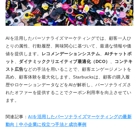
AIを活用したパーソナライズマーケティングでは、顧客一人ひ
とりの属性、行動履歴、興味関心に基づいて、最適な情報や価
値を提供します。
レコメンデーションシステム
、
AIチャットボ
ット
、
ダイナミッククリエイティブ最適化（DCO）
、
コンテキ
スト広告
などの手法を用いることで、顧客エンゲージメントを
高め、顧客体験を最大化します。Starbucksは、顧客の購入履
歴やロケーションデータなどをAIが解析し、パーソナライズさ
れたオファーを提供することでクーポン利用率を向上させてい
ます。
関連記事：
AIを活用したパーソナライズマーケティングの最新
動向｜中小企業に役立つ手法と成功事例