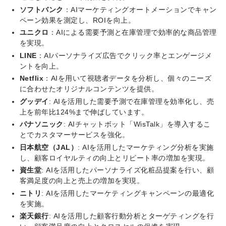
ソフトバンク
：AIマーケティングオートメーションでキャン
ペーン効果を測定し、ROIを向上。
ユニクロ
：AIによる需要予測と在庫管理で効率的な商品管理
を実現。
LINE
：AIパーソナライズ広告でクリック率とエンゲージメ
ントを向上。
Netflix
：AIを用いて視聴者データを分析し、個々のニーズ
に合わせたオリジナルコンテンツを提供。
グッデイ
: AIを活用した需要予測で在庫管理を効率化し、売
上を前年比124%まで伸ばしています。
パナソニック
: AIチャットボット「WisTalk」を導入するこ
とでカスタマーサービスを強化。
日本航空（JAL）
: AIを活用したマーケティング分析を実施
し、顧客ロイヤルティの向上とリピート率の増加を実現。
資生堂
: AIを活用したパーソナライズ化粧品提案を行い、顧
客満足度の向上と売上の増加を実現。
ニトリ
: AIを活用したマーケティングキャンペーンの最適化
を実施。
楽天銀行
: AIを活用した顧客行動分析とターゲティングを行