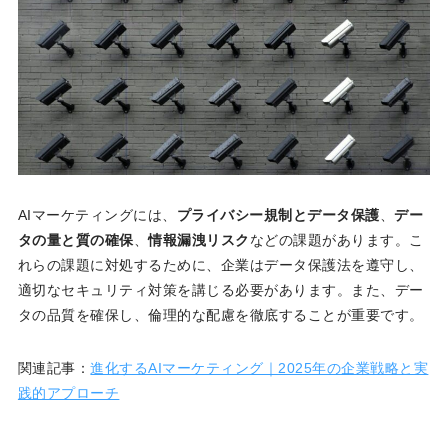
AIマーケティングには、
プライバシー規制とデータ保護
、
デー
タの量と質の確保
、
情報漏洩リスク
などの課題があります。こ
れらの課題に対処するために、企業はデータ保護法を遵守し、
適切なセキュリティ対策を講じる必要があります。また、デー
タの品質を確保し、倫理的な配慮を徹底することが重要です。
関連記事：
進化するAIマーケティング｜2025年の企業戦略と実
践的アプローチ