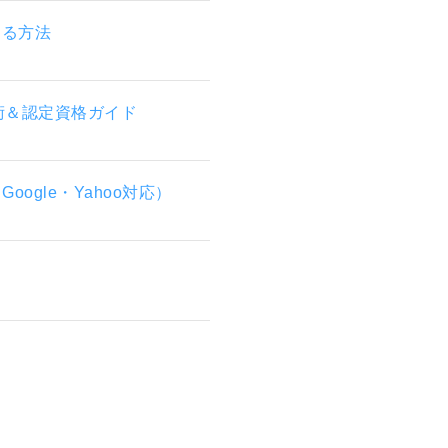
プする方法
活用術＆認定資格ガイド
gle・Yahoo対応）