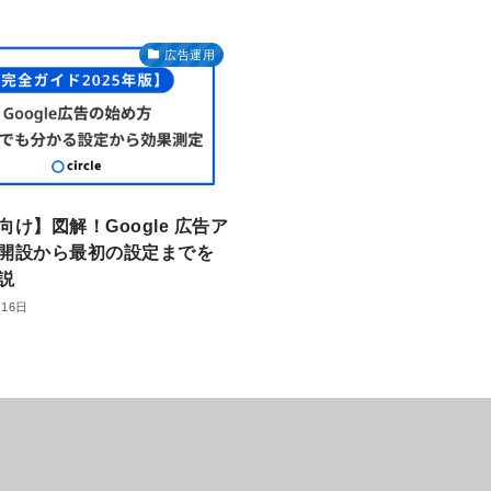
広告運用
向け】図解！Google 広告ア
開設から最初の設定までを
説
月16日