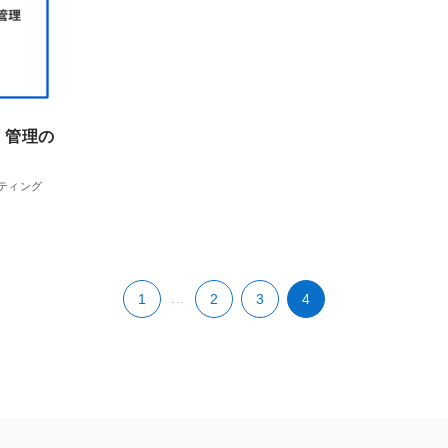
・管理の
ティング
1
...
2
3
4